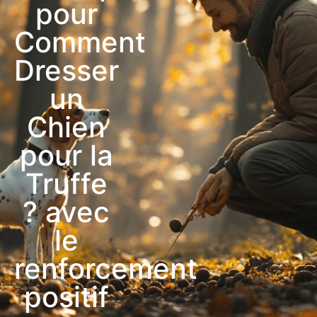
pour
Comment
Dresser
un
Chien
pour la
Truffe
? avec
le
renforcement
positif