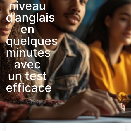
niveau
d’anglais
en
quelques
minutes
avec
un test
efficace