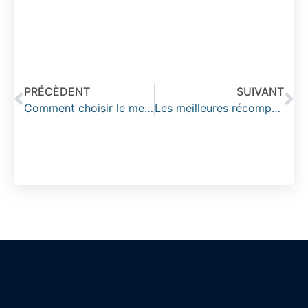
PRÉCÈDENT
SUIVANT
Comment choisir le meilleur consultant en automatisation IA pour votre entreprise
Les meilleures récompenses pour Comment Dresser un Chien pour la Truffe ? avec le renforcement positif