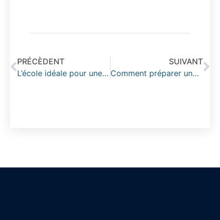
PRÉCÈDENT
SUIVANT
L’école idéale pour une formation en ressources humaines
Comment préparer une rentrée sereine grâce aux services pratiques et offres de courses u