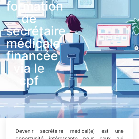
formation
de
secrétaire
médicale
financée
via le
cpf
Devenir secrétaire médical(e) est une
opportunité intéressante pour ceux qui