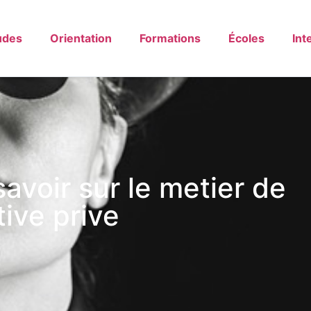
udes
Orientation
Formations
Écoles
Int
 savoir sur le metier de
ive prive