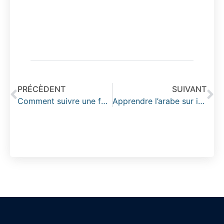
PRÉCÈDENT
SUIVANT
Comment suivre une formation architecte d’intérieur en ligne pour booster votre carrière
Apprendre l’arabe sur internet : la méthode idéale pour francophones