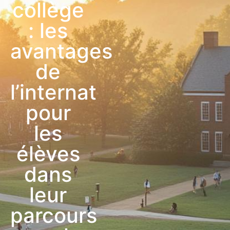
collège
: les
avantages
de
l’internat
pour
les
élèves
dans
leur
parcours