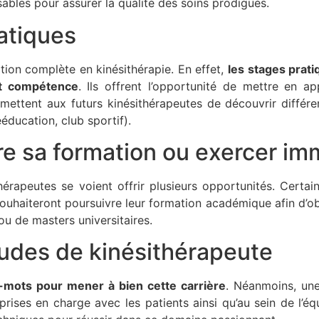
bles pour assurer la qualité des soins prodigués.
atiques
tion complète en kinésithérapie. En effet,
les stages prat
et compétence
. Ils offrent l’opportunité de mettre en a
ttent aux futurs kinésithérapeutes de découvrir différente
ééducation, club sportif).
vre sa formation ou exercer i
érapeutes se voient offrir plusieurs opportunités. Certain
 souhaiteront poursuivre leur formation académique afin d’
ou de masters universitaires.
tudes de kinésithérapeute
-mots pour mener à bien cette carrière
. Néanmoins, une
prises en charge avec les patients ainsi qu’au sein de l’é