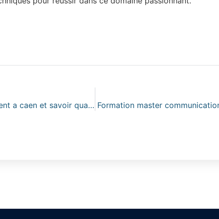
chniques pour réussir dans ce domaine passionnant.
Comprendre le fonctionnement d’un cabinet de recrutement a caen et savoir quand solliciter ses services
Formation master communication pr