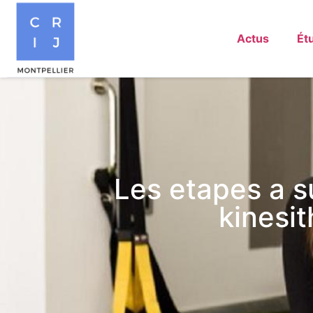
Actus
Ét
Les etapes a s
kinesi