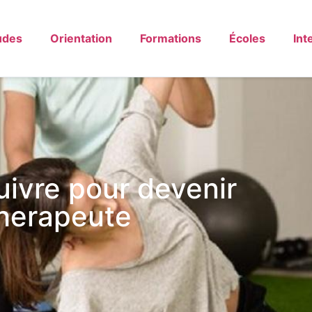
udes
Orientation
Formations
Écoles
Int
uivre pour devenir
therapeute