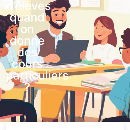
d’élèves
quand
on
donne
des
cours
particuliers
?