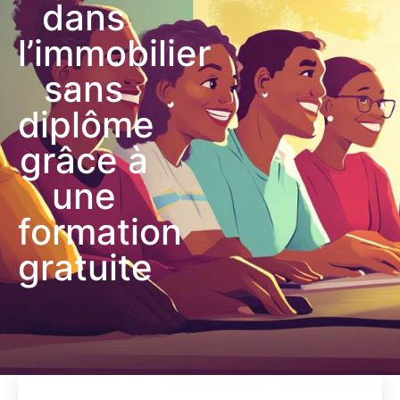
dans
l’immobilier
sans
diplôme
grâce à
une
formation
gratuite