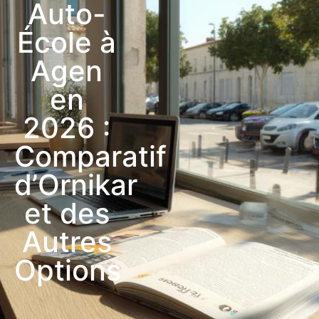
Auto-
École à
Agen
en
2026 :
Comparatif
d’Ornikar
et des
Autres
Options