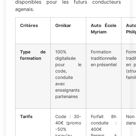
disponibles pour les futurs conducteurs
agenais.
Critères
Ornikar
Auto École
Auto
Myriam
Phil
Type de
100%
Formation
Form
formation
digitalisée
traditionnelle
tradi
pour le
en présentiel
en p
code,
(stru
conduite
famil
avec
enseignants
partenaires
Tarifs
Code : 30-
Forfait 8h
Non 
40€ (promo
conduite :
dans
-50%
400€
jusqu'au
Permis à