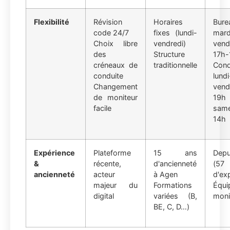
Flexibilité
Révision
Horaires
Bu
code 24/7
fixes (lundi-
mard
Choix libre
vendredi)
vend
des
Structure
17h-
créneaux de
traditionnelle
Con
conduite
lundi
Changement
vend
de moniteur
1
facile
sam
14h
Expérience
Plateforme
15 ans
Depu
&
récente,
d'ancienneté
(5
ancienneté
acteur
à Agen
d'ex
majeur du
Formations
Équi
digital
variées (B,
moni
BE, C, D…)