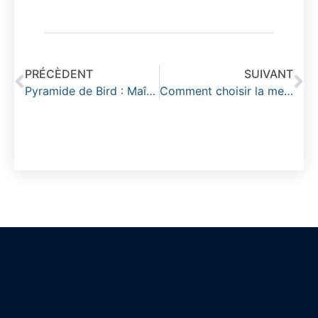
PRÉCÈDENT
SUIVANT
Pyramide de Bird : Maîtrisez la gestion des risques efficacement grâce à l’audit de vos pratiques HSE
Comment choisir la meilleure école de commerce en alternance