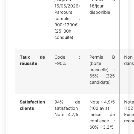
15/05/2026)
1€/jour
Parcours
disponible
complet :
900-1300€
(25-30h
conduite)
Taux de
Code :
Permis B
Non 
réussite
+90%
(boîte
dans
manuelle) :
65% (325
candidats)
Satisfaction
94% de
Note : 4,9/5
Not
clients
satisfaction
(102 avis)
(102 
Note : 4,7/5
Indice de
Exce
confiance :
reco
60% – 3,2/5