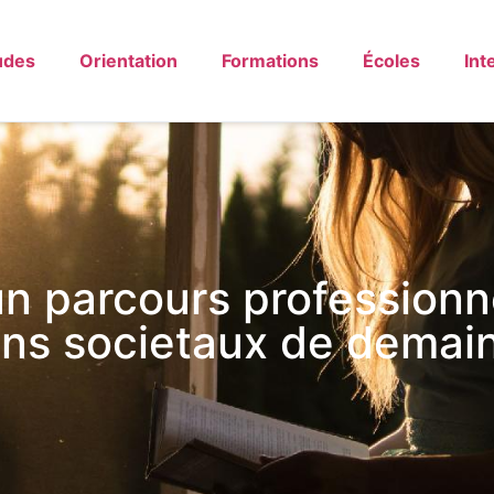
udes
Orientation
Formations
Écoles
Int
un parcours professionn
ins societaux de demai