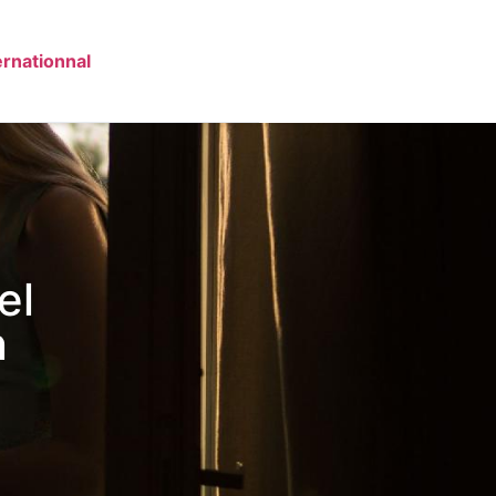
ernationnal
el
n