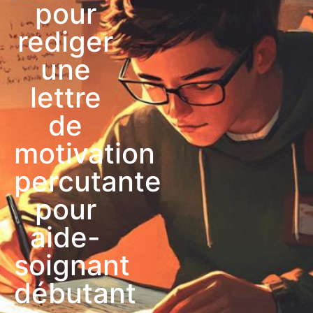
pour
rediger
une
lettre
de
motivation
percutante
pour
aide-
soignant
débutant